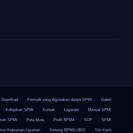
Siklus 5 Melalui
Rapat Tinjauan
Manajemen
Download
Formulir yang digunakan dalam SPMI
Galeri
Kebijakan SPMI
Kontak
Layanan
Manual SPMI
man SPMI
Peta Mutu
Profil BPMA
SOP
SPMI
rvei Kepuasan Layanan
Tentang BPMA UBSI
Tim Kami