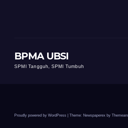
Komitmen
Memperkuat
Budaya Mutu
BPMA UBSI
SPMI Tangguh, SPMI Tumbuh
Proudly powered by WordPress
|
Theme: Newspaperex by
Themeans