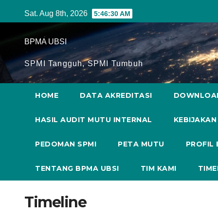
Skip
Sat. Aug 8th, 2026
5:46:31 AM
to
content
BPMA UBSI
SPMI Tangguh, SPMI Tumbuh
HOME
DATA AKREDITASI
DOWNLOA
HASIL AUDIT MUTU INTERNAL
KEBIJAKAN
PEDOMAN SPMI
PETA MUTU
PROFIL
TENTANG BPMA UBSI
TIM KAMI
TIME
Timeline