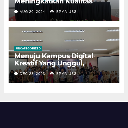
Meningkatkan Kualitas
melalui Bimtek Audit Mutu
AUG 20, 2024
BPMA-UBSI
Internal 2024
UNCATEGORIZED
Menuju Kampus Digital
Kreatif Yang Unggul,
Universitas Bina Sarana
DEC 23, 2023
BPMA-UBSI
Informatika Optimalkan
Tindak Lanjut Temuan AMI
Siklus 5 Melalui Rapat
Tinjauan Manajemen