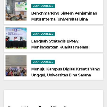
LLDIKTI Wilayah III: Komitmen
UNCATEGORIZED
Memperkuat Budaya Mutu
Benchmarking Sistem Penjaminan
Mutu Internal Universitas Bina
Bangsa ke Universitas Bina Sarana
Informatika
UNCATEGORIZED
Langkah Strategis BPMA:
Meningkatkan Kualitas melalui
Bimtek Audit Mutu Internal 2024
UNCATEGORIZED
Menuju Kampus Digital Kreatif Yang
Unggul, Universitas Bina Sarana
Informatika Optimalkan Tindak
Lanjut Temuan AMI Siklus 5 Melalui
Rapat Tinjauan Manajemen