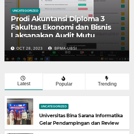
UNCATEGORIZED
na Sarana
Benchmarking S
lar
Penjaminan Mutu
 dan Review
Universitas Bina
oleh Fasilitator
Universitas Bina 
A-UBSI
APR 29, 2025
BPMA-UB
h III: Komitmen
Informatika
udaya Mutu
Latest
Popular
Trending
UNCATEGORIZED
Universitas Bina Sarana Informatika
Gelar Pendampingan dan Review
Eksternal SPMI oleh Fasilitator