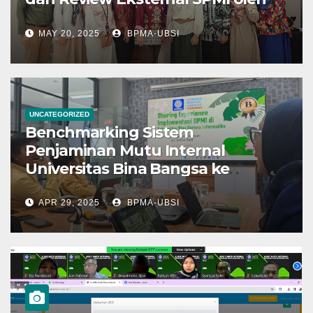
Fasilitator LLDIKTI Wilayah III:
Komitmen Memperkuat Budaya
MAY 20, 2025
BPMA-UBSI
Mutu
UNCATEGORIZED
Benchmarking Sistem
Penjaminan Mutu Internal
Universitas Bina Bangsa ke
Universitas Bina Sarana
Informatika
APR 29, 2025
BPMA-UBSI