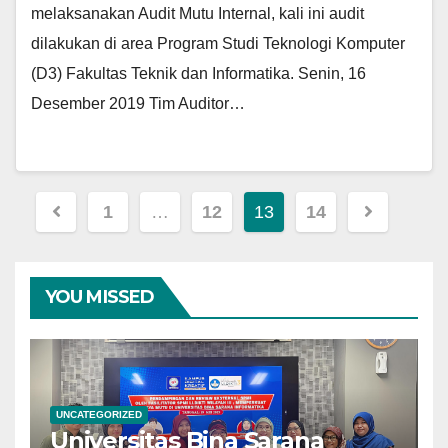
melaksanakan Audit Mutu Internal, kali ini audit
dilakukan di area Program Studi Teknologi Komputer
(D3) Fakultas Teknik dan Informatika. Senin, 16
Desember 2019 Tim Auditor…
Posts
1
…
12
13
14
navigation
YOU MISSED
UNCATEGORIZED
Universitas Bina Sarana