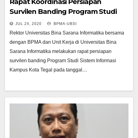
Rapat Koordinasi Persiapan
Survilen Banding Program Studi
Sistem Informasi Pada Program
JUL 24, 2020
BPMA-UBSI
Diploma III Kampus Kota Tegal
Rektor Universitas Bina Sarana Informatika bersama
dengan BPMA dan Unit Kerja di Universitas Bina
Sarana Informatika melakukan rapat persiapan
survilen banding Program Studi Sistem Informasi
Kampus Kota Tegal pada tanggal…